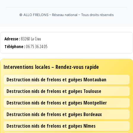
©
ALLO FRELONS – Réseau national – Tous droits réservés
Adresse :
83260 La Crau
Téléphone :
06 75 36 24 05
Interventions locales – Rendez-vous rapide
Destruction nids de frelons et guêpes Montauban
Destruction nids de frelons et guêpes Toulouse
Destruction nids de frelons et guêpes Montpellier
Destruction nids de frelons et guêpes Bordeaux
Destruction nids de frelons et guêpes Nîmes