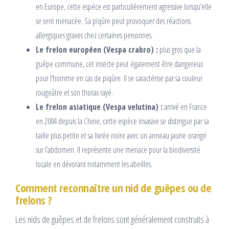
en Europe, cette espèce est particulièrement agressive lorsqu’elle
se sent menacée. Sa piqûre peut provoquer des réactions
allergiques graves chez certaines personnes.
Le frelon européen (Vespa crabro) :
plus gros que la
guêpe commune, cet insecte peut également être dangereux
pour l’homme en cas de piqûre. Il se caractérise par sa couleur
rougeâtre et son thorax rayé.
Le frelon asiatique (Vespa velutina) :
arrivé en France
en 2004 depuis la Chine, cette espèce invasive se distingue par sa
taille plus petite et sa livrée noire avec un anneau jaune orangé
sur l’abdomen. Il représente une menace pour la biodiversité
locale en dévorant notamment les abeilles.
Comment reconnaître un nid de guêpes ou de
frelons ?
Les nids de guêpes et de frelons sont généralement construits à