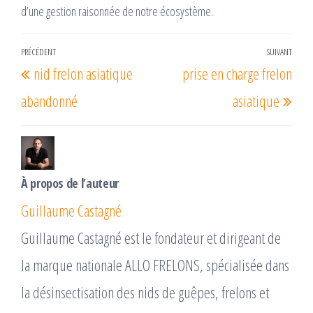
d’une gestion raisonnée de notre écosystème.
Navigation
PRÉCÉDENT
SUIVANT
Article
Arti
nid frelon asiatique
prise en charge frelon
de
précédent
suiv
l’article
abandonné
asiatique
À propos de l’auteur
Guillaume Castagné
Guillaume Castagné est le fondateur et dirigeant de
la marque nationale ALLO FRELONS, spécialisée dans
la désinsectisation des nids de guêpes, frelons et