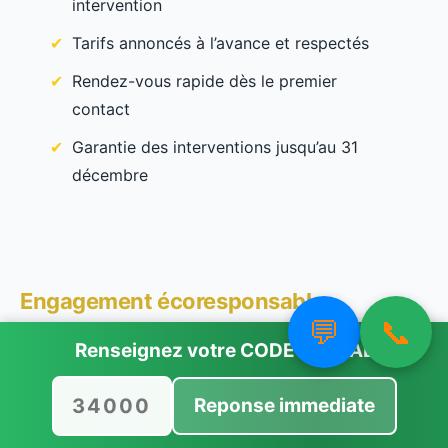
intervention
Tarifs annoncés à l’avance et respectés
Rendez-vous rapide dès le premier
contact
Garantie des interventions jusqu’au 31
décembre
Engagement écoresponsable
💬
📞
ALLO FRELONS développe une approche
Renseignez votre
CODE POSTAL
raisonnée de la lutte contre les nuisibles. Le
réseau soutient activement la biodiversité à
Reponse immediate
travers
ALLO FRELONS – Mission