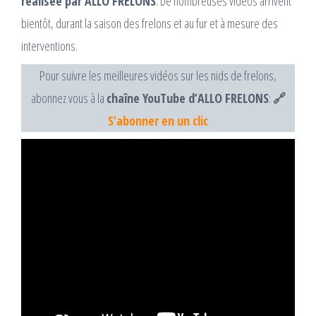
réalisée par ALLO FRELONS
. De nombreuses vidéos arrivent
bientôt, durant la saison des frelons et au fur et à mesure des
interventions.
Pour suivre les meilleures vidéos sur les nids de frelons,
abonnez vous à la
chaîne YouTube d’ALLO FRELONS
:
🔗
S’abonner en un clic