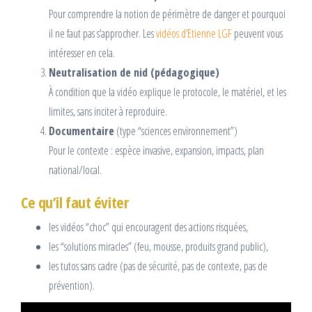
Pour comprendre la notion de périmètre de danger et pourquoi
il ne faut pas s’approcher. Les
vidéos d’Etienne LGF
peuvent vous
intéresser en cela.
Neutralisation de nid (pédagogique)
À condition que la vidéo explique le protocole, le matériel, et les
limites, sans inciter à reproduire.
Documentaire
(type “sciences environnement”)
Pour le contexte : espèce invasive, expansion, impacts, plan
national/local.
Ce qu’il faut éviter
les vidéos “choc” qui encouragent des actions risquées,
les “solutions miracles” (feu, mousse, produits grand public),
les tutos sans cadre (pas de sécurité, pas de contexte, pas de
prévention).