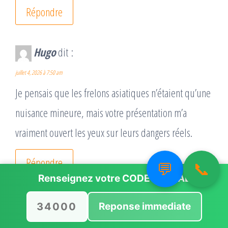
Répondre
Hugo
dit :
juillet 4, 2026 à 7:50 am
Je pensais que les frelons asiatiques n’étaient qu’une
nuisance mineure, mais votre présentation m’a
vraiment ouvert les yeux sur leurs dangers réels.
Répondre
💬
📞
Renseignez votre
CODE POSTAL
Mélanie
dit :
Reponse immediate
juillet 4, 2026 à 7:50 am