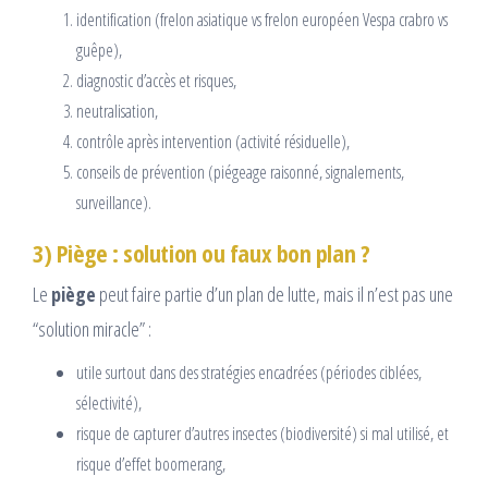
identification (frelon asiatique vs frelon européen Vespa crabro vs
guêpe),
diagnostic d’accès et risques,
neutralisation,
contrôle après intervention (activité résiduelle),
conseils de prévention (piégeage raisonné, signalements,
surveillance).
3) Piège : solution ou faux bon plan ?
Le
piège
peut faire partie d’un plan de lutte, mais il n’est pas une
“solution miracle” :
utile surtout dans des stratégies encadrées (périodes ciblées,
sélectivité),
risque de capturer d’autres insectes (biodiversité) si mal utilisé, et
risque d’effet boomerang,