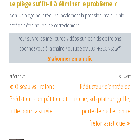
Le piège suffit-il à éliminer le problème ?
Non. Un piège peut réduire localement la pression, mais un nid
actif doit être neutralisé correctement.
Pour suivre les meilleures vidéos sur les nids de frelons,
abonnez vous à la chaîne YouTube d’ALLO FRELONS:
🔗
S’abonner en un clic
Navigation
PRÉCÉDENT
SUIVANT
Article
Arti
Oiseau vs Frelon :
Réducteur d’entrée de
de
précédent
suiv
l’article
Prédation, compétition et
ruche, adaptateur, grille,
lutte pour la survie
porte de ruche contre
frelon asiatique