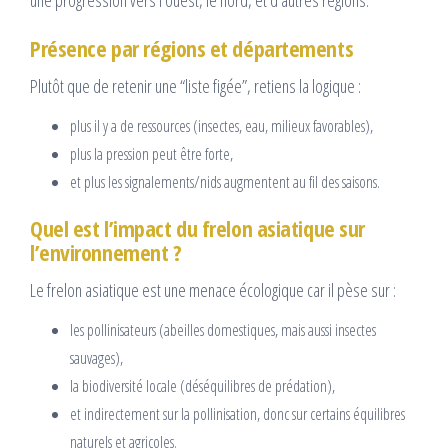
une progression vers l’ouest, le nord, et d’autres régions.
Présence par régions et départements
Plutôt que de retenir une “liste figée”, retiens la logique :
plus il y a de ressources (insectes, eau, milieux favorables),
plus la pression peut être forte,
et plus les signalements/nids augmentent au fil des saisons.
Quel est l’impact du frelon asiatique sur
l’environnement ?
Le frelon asiatique est une menace écologique car il pèse sur :
les pollinisateurs (abeilles domestiques, mais aussi insectes
sauvages),
la biodiversité locale (déséquilibres de prédation),
et indirectement sur la pollinisation, donc sur certains équilibres
naturels et agricoles.