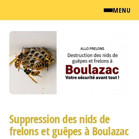
MENU
Passer
QUI SOMMES NOUS ?
ce
NEWSROOM
contenu
TARIFS
ENGLISH
CONTACT
Suppression des nids de
frelons et guêpes à Boulazac