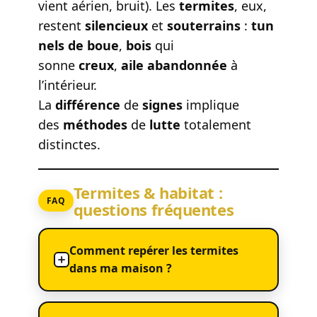
vient aérien, bruit). Les
termites
, eux,
restent
silencieux
et
souterrains
:
tun
nels de boue
,
bois
qui
sonne
creux
,
aile abandonnée
à
l’intérieur.
La
différence
de
signes
implique
des
méthodes
de
lutte
totalement
distinctes.
Termites & habitat :
FAQ
questions fréquentes
Comment repérer les termites
dans ma maison ?