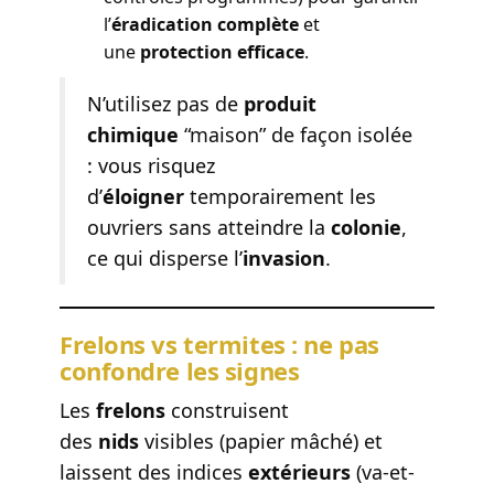
l’
éradication complète
et
une
protection efficace
.
N’utilisez pas de
produit
chimique
“maison” de façon isolée
: vous risquez
d’
éloigner
temporairement les
ouvriers sans atteindre la
colonie
,
ce qui disperse l’
invasion
.
Frelons vs termites : ne pas
confondre les signes
Les
frelons
construisent
des
nids
visibles (papier mâché) et
laissent des indices
extérieurs
(va-et-