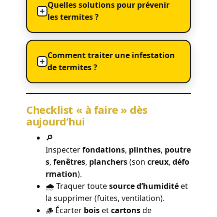
Quelles solutions pour prévenir
les termites ?
Comment traiter une infestation
de termites ?
Checklist « à faire » dès
aujourd’hui
🔎
Inspecter
fondations
,
plinthes
,
poutre
s
,
fenêtres
,
planchers
(son
creux
,
défo
rmation
).
🌧️ Traquer toute
source d’humidité
et
la supprimer (fuites, ventilation).
🪵 Écarter
bois
et
cartons
de