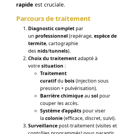
rapide
est cruciale.
Parcours de traitement
Diagnostic complet
par
un
professionnel
(repérage,
espèce de
termite
, cartographie
des
nids
/
tunnels
).
Choix du traitement
adapté à
votre
situation
:
Traitement
curatif
du
bois
(injection sous
pression + pulvérisation).
Barrière chimique
au
sol
pour
couper les accès.
Système d’appâts
pour viser
la
colonie
(efficace, discret, suivi).
Surveillance
post-traitement (visites et
contrôles programmés) pour garantir