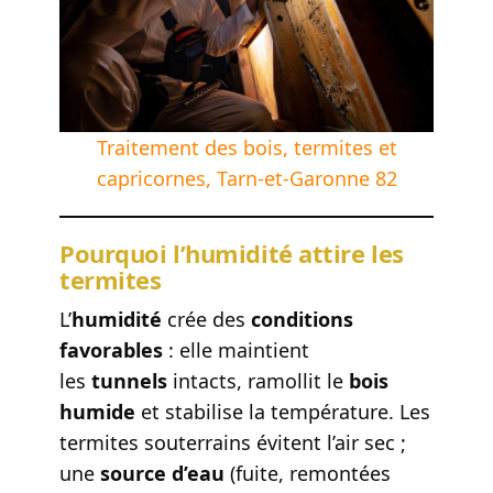
Traitement des bois, termites et
capricornes, Tarn-et-Garonne 82
Pourquoi l’humidité attire les
termites
L’
humidité
crée des
conditions
favorables
: elle maintient
les
tunnels
intacts, ramollit le
bois
humide
et stabilise la température. Les
termites souterrains évitent l’air sec ;
une
source d’eau
(fuite, remontées