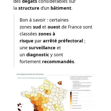
des
dégâts
considérables sur
la
structure
d’un
bâtiment
.
Bon à savoir : certaines
zones
sud
et
ouest
de France sont
classées
zones à
risque
par
arrêté préfectoral
;
une
surveillance
et
un
diagnostic
y sont
fortement
recommandés
.