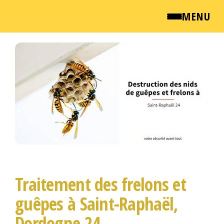
MENU
Passer
QUI SOMMES NOUS ?
ce
contenu
NEWSROOM
TARIFS
ENGLISH
CONTACT
Traitement des frelons et
guêpes à Saint-Raphaël,
Dordogne 24