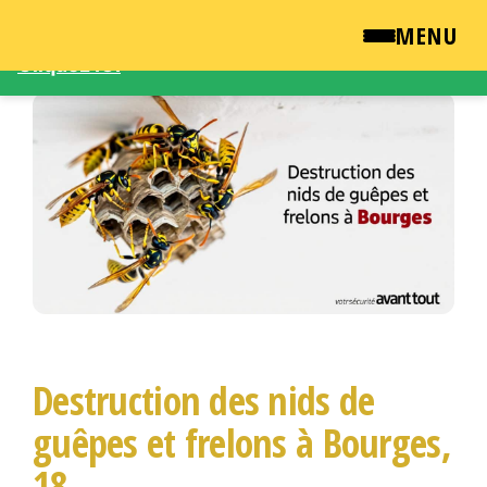
Une demande d'intervention – Une question ?
MENU
Cliquez ICI
Passer
QUI SOMMES NOUS ?
ce
contenu
NEWSROOM
TARIFS
ENGLISH
CONTACT
Destruction des nids de
guêpes et frelons à Bourges,
18