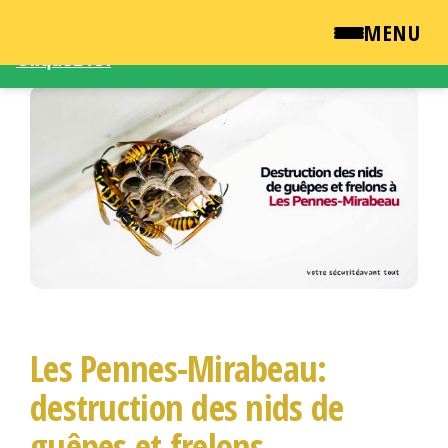
Une demande d'intervention – Une question ?
MENU
Cliquez ICI
Passer
QUI SOMMES NOUS ?
ce
contenu
NEWSROOM
TARIFS
ENGLISH
CONTACT
Les Pennes-Mirabeau:
destruction des nids de
guêpes et frelons