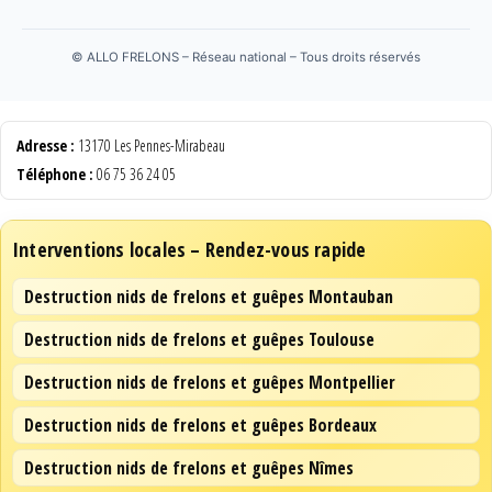
©
ALLO FRELONS – Réseau national – Tous droits réservés
Adresse :
13170 Les Pennes-Mirabeau
Téléphone :
06 75 36 24 05
Interventions locales – Rendez-vous rapide
Destruction nids de frelons et guêpes Montauban
Destruction nids de frelons et guêpes Toulouse
Destruction nids de frelons et guêpes Montpellier
Destruction nids de frelons et guêpes Bordeaux
Destruction nids de frelons et guêpes Nîmes