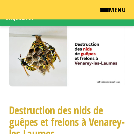
Une demande d'intervention – Une question ?
MENU
Cliquez ICI
Passer
QUI SOMMES NOUS ?
ce
contenu
NEWSROOM
TARIFS
ENGLISH
CONTACT
Destruction des nids de
guêpes et frelons à Venarey-
les-Laumes