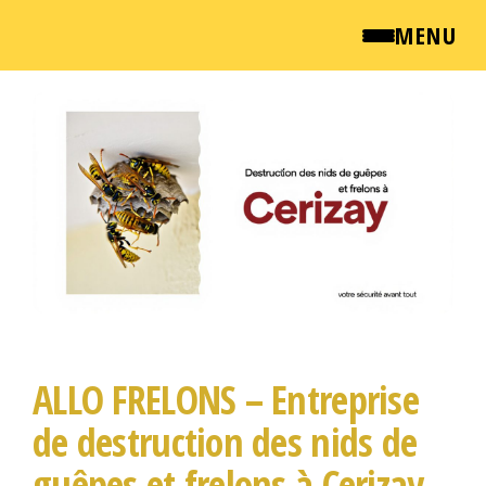
MENU
Passer
QUI SOMMES NOUS ?
ce
contenu
NEWSROOM
TARIFS
ENGLISH
CONTACT
ALLO FRELONS – Entreprise
de destruction des nids de
guêpes et frelons à Cerizay