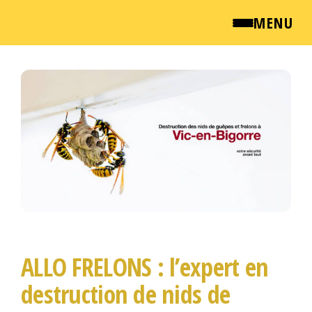
MENU
Passer
QUI SOMMES NOUS ?
ce
NEWSROOM
contenu
TARIFS
ENGLISH
CONTACT
ALLO FRELONS : l’expert en
destruction de nids de