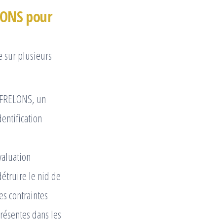
LONS pour
e sur plusieurs
O FRELONS, un
dentification
valuation
détruire le nid de
s contraintes
présentes dans les