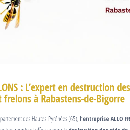
ONS : L’expert en destruction des
 frelons à Rabastens-de-Bigorre
épartement des Hautes-Pyrénées (65),
l’entreprise ALLO F
vention rapide et efficace pour la
destruction des nids de