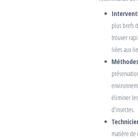
Intervent
plus brefs 
trouver rap
liées aux li
Méthodes 
préservatio
environneme
éliminer les
d’insectes.
Technicie
matière de 