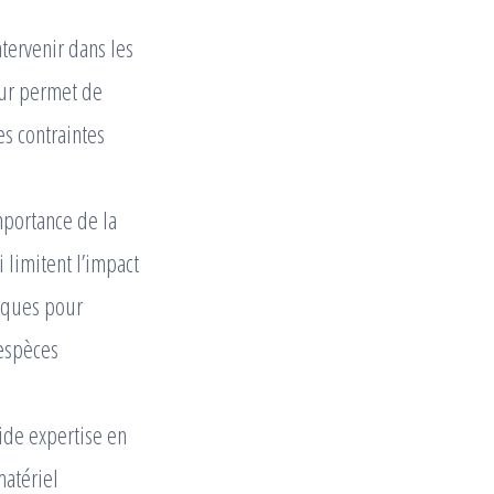
tervenir dans les
eur permet de
s contraintes
mportance de la
limitent l’impact
iques pour
 espèces
ide expertise en
matériel