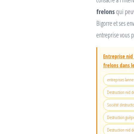
frelons
qui peuv
Bigorre et ses en
entreprise vous 
Entreprise nid
frelons dans 
entreprises lann
Destruction nid d
Société destructi
Destruction guêpe
Destruction nid de