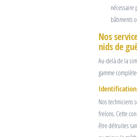
nécessaire p
bâtiments o
Nos service
nids de gu
Au-delà de la si
gamme complète d
Identificatio
Nos techniciens s
frelons. Cette co
être détruites sa