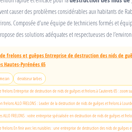
ent causer des problèmes considérables aux habitants de Ra
virons. Composée d’une équipe de techniciens formés et équip
propose des solutions adéquates et respectueuses de l’enviro
 de frelons et guêpes Entreprise de destruction des nids de gu
les Hautes-Pyrénées 65
emezan
deratiseur tarbes
e frelons Entreprise de destruction de nids de guêpes et frelons à Cauterets 65 : zoom 
on frelons ALLO FRELONS : Leader de la destruction de nids de guêpes et frelons à Lourd
s ALLO FRELONS : votre entreprise spécialisée en destruction de nids de guêpes et frelo
 frelons En finir avec les nuisibles : une entreprise de destruction des nids de guêpes et