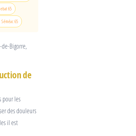
Debat 65
 à Séméac 65
s-de-Bigorre,
uction de
s pour les
user des douleurs
es il est