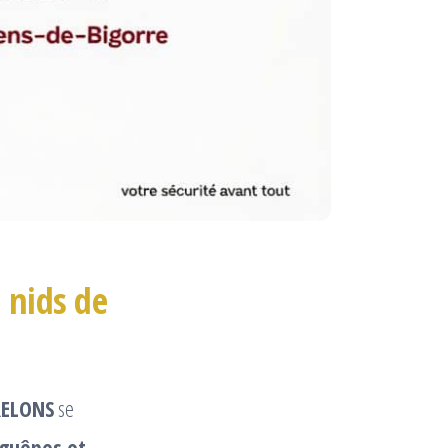
 nids de
RELONS
se
 guêpes et