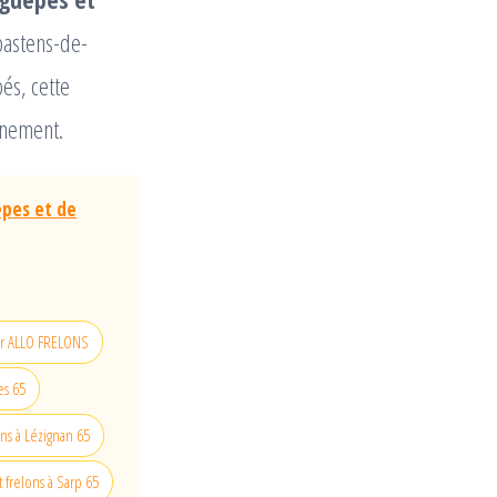
bastens-de-
és, cette
nnement.
êpes et de
sur ALLO FRELONS
es 65
ns à Lézignan 65
 frelons à Sarp 65