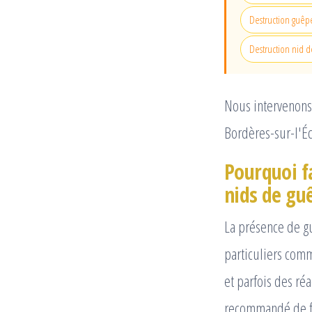
Destruction guêpe
Destruction nid d
Nous intervenons 
Bordères-sur-l'É
Pourquoi f
nids de guê
La présence de g
particuliers comm
et parfois des ré
recommandé de fa