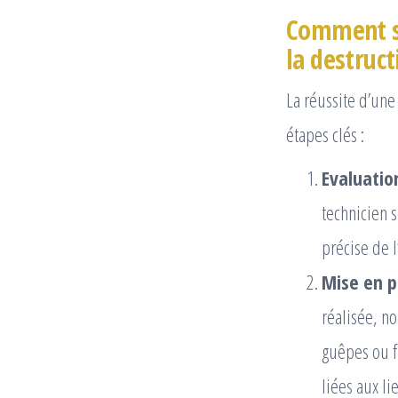
Comment se
la destruct
La réussite d’une
étapes clés :
Evaluation
technicien s
précise de 
Mise en p
réalisée, n
guêpes ou f
liées aux li