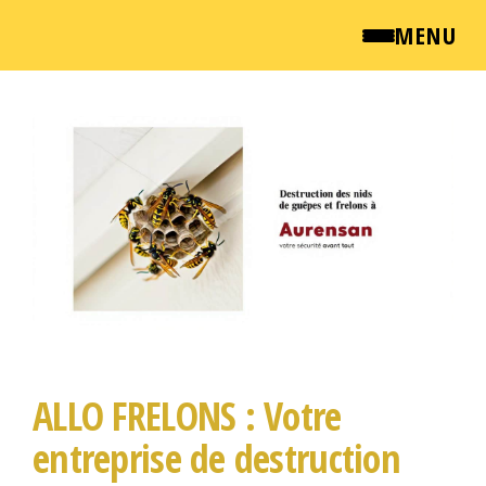
MENU
Passer
QUI SOMMES NOUS ?
ce
NEWSROOM
contenu
TARIFS
ENGLISH
CONTACT
ALLO FRELONS : Votre
entreprise de destruction