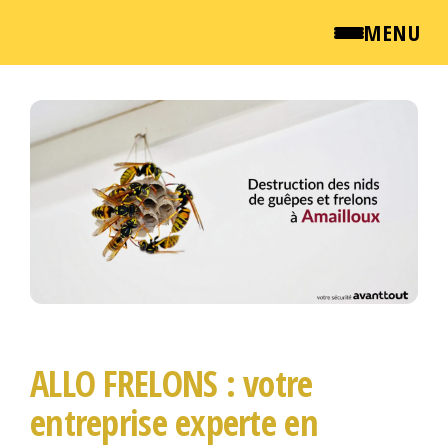
MENU
Passer
QUI SOMMES NOUS ?
ce
NEWSROOM
contenu
TARIFS
ENGLISH
CONTACT
ALLO FRELONS : votre
entreprise experte en