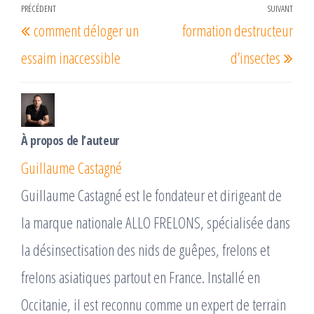
Navigation
PRÉCÉDENT
SUIVANT
Article
Arti
comment déloger un
formation destructeur
de
précédent
suiv
l’article
essaim inaccessible
d’insectes
À propos de l’auteur
Guillaume Castagné
Guillaume Castagné est le fondateur et dirigeant de
la marque nationale ALLO FRELONS, spécialisée dans
la désinsectisation des nids de guêpes, frelons et
frelons asiatiques partout en France. Installé en
Occitanie, il est reconnu comme un expert de terrain