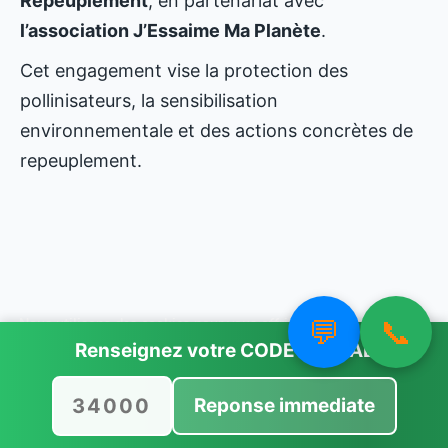
Repeuplement
, en partenariat avec
l’association J’Essaime Ma Planète
.
Cet engagement vise la protection des
pollinisateurs, la sensibilisation
environnementale et des actions concrètes de
repeuplement.
💬
📞
Nous utilisons des cookies pour vous offrir la meilleure
expérience sur notre site.
Renseignez votre
CODE POSTAL
Vous pouvez en savoir plus sur les cookies que nous utilisons ou
les désactiver dans
paramètres
.
Reponse immediate
Accepter
Rejeter