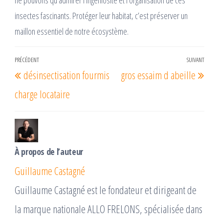
ne pouvons qu’admirer l’ingéniosité et l’organisation de ces
insectes fascinants. Protéger leur habitat, c’est préserver un
maillon essentiel de notre écosystème.
Navigation
PRÉCÉDENT
SUIVANT
Article
Arti
désinsectisation fourmis
gros essaim d abeille
de
précédent
suiv
l’article
charge locataire
À propos de l’auteur
Guillaume Castagné
Guillaume Castagné est le fondateur et dirigeant de
la marque nationale ALLO FRELONS, spécialisée dans