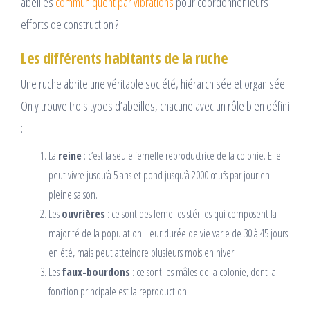
abeilles
communiquent par vibrations
pour coordonner leurs
efforts de construction ?
Les différents habitants de la ruche
Une ruche abrite une véritable société, hiérarchisée et organisée.
On y trouve trois types d’abeilles, chacune avec un rôle bien défini
:
La
reine
: c’est la seule femelle reproductrice de la colonie. Elle
peut vivre jusqu’à 5 ans et pond jusqu’à 2000 œufs par jour en
pleine saison.
Les
ouvrières
: ce sont des femelles stériles qui composent la
majorité de la population. Leur durée de vie varie de 30 à 45 jours
en été, mais peut atteindre plusieurs mois en hiver.
Les
faux-bourdons
: ce sont les mâles de la colonie, dont la
fonction principale est la reproduction.