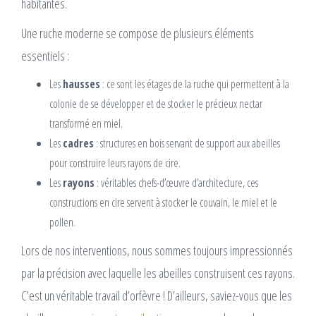
habitantes.
Une ruche moderne se compose de plusieurs éléments
essentiels :
Les
hausses
: ce sont les étages de la ruche qui permettent à la
colonie de se développer et de stocker le précieux nectar
transformé en miel.
Les
cadres
: structures en bois servant de support aux abeilles
pour construire leurs rayons de cire.
Les
rayons
: véritables chefs-d’œuvre d’architecture, ces
constructions en cire servent à stocker le couvain, le miel et le
pollen.
Lors de nos interventions, nous sommes toujours impressionnés
par la précision avec laquelle les abeilles construisent ces rayons.
C’est un véritable travail d’orfèvre ! D’ailleurs, saviez-vous que les