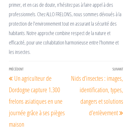
primer, et en cas de doute, n’hésitez pas à faire appel à des
professionnels. Chez ALLO FRELONS, nous sommes dévoués à la
protection de l’environnement tout en assurant la sécurité des
habitants. Notre approche combine respect de la nature et
efficacité, pour une cohabitation harmonieuse entre l’homme et
les insectes.
Navigation
PRÉCÉDENT
SUIVANT
Article
Arti
Un agriculteur de
Nids d’insectes : images,
de
précédent
suiv
l’article
Dordogne capture 1.300
identification, types,
frelons asiatiques en une
dangers et solutions
journée grâce à ses pièges
d’enlèvement
maison