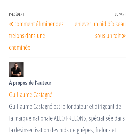
Navigation
PRÉCÉDENT
SUIVANT
Article
Arti
comment éliminer des
enlever un nid d’oiseau
de
précédent
suiv
l’article
frelons dans une
sous un toit
cheminée
À propos de l’auteur
Guillaume Castagné
Guillaume Castagné est le fondateur et dirigeant de
la marque nationale ALLO FRELONS, spécialisée dans
la désinsectisation des nids de guêpes, frelons et