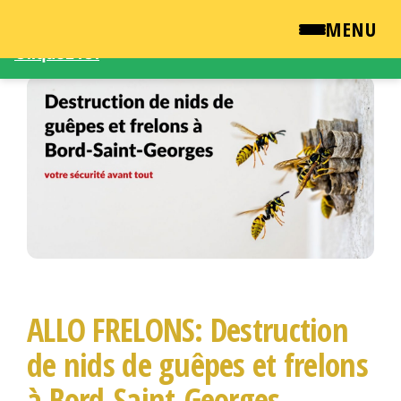
Une demande d'intervention – Une question ?
MENU
Cliquez ICI
Passer
QUI SOMMES NOUS ?
ce
contenu
NEWSROOM
TARIFS
ENGLISH
CONTACT
ALLO FRELONS: Destruction
de nids de guêpes et frelons
à Bord-Saint-Georges