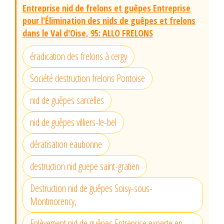
Entreprise nid de frelons et guêpes Entreprise
pour l'Élimination des nids de guêpes et frelons
dans le Val d'Oise, 95: ALLO FRELONS
éradication des frelons à cergy
Société destruction frelons Pontoise
nid de guêpes sarcelles
nid de guêpes villiers-le-bel
dératisation eaubonne
destruction nid guepe saint-gratien
Destruction nid de guêpes Soisy-sous-
Montmorency,
Enlèvement nid de guêpes Entreprise experte en