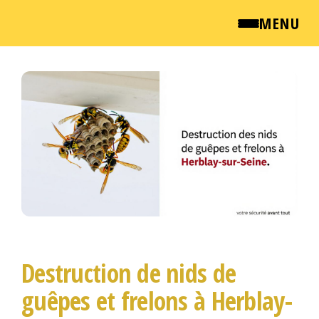
MENU
Passer
QUI SOMMES NOUS ?
ce
NEWSROOM
contenu
TARIFS
ENGLISH
CONTACT
Destruction de nids de
guêpes et frelons à Herblay-