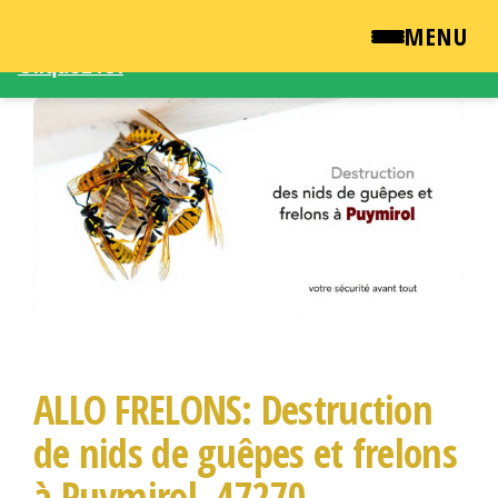
Une demande d'intervention – Une question ?
MENU
Cliquez ICI
Passer
QUI SOMMES NOUS ?
ce
contenu
NEWSROOM
TARIFS
ENGLISH
CONTACT
ALLO FRELONS: Destruction
de nids de guêpes et frelons
à Puymirol, 47270