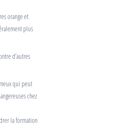
res orange et
néralement plus
ontre d’autres
imeux qui peut
dangereuses chez
drer la formation