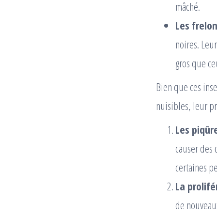
mâché.
Les frelon
noires. Leu
gros que ce
Bien que ces insec
nuisibles, leur 
Les piqûre
causer des 
certaines p
La prolifé
de nouveaux