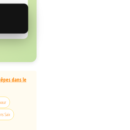
uêpes dans le
avaur
ns Saïx