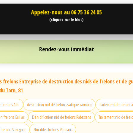
Appelez-nous au
06 75 36 24 05
(cliquez sur le bloc)
Rendez-vous immédiat
 frelons Entreprise de destruction des nids de frelons et de g
u Tarn, 81
 frelons Albi
destruction nid de frelon asiatique carmaux
traitement de frelon l
n frelons Gaillac
Dénidification nid de frelons Rabastens
Traitement nid de frelo
 frelons Salvagnac
Nuisibles frelons Montans