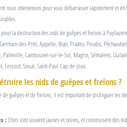
t nous intervenons pour vous débarrasser rapidement et en t
sirables.
pour la destruction des nids de guêpes et frelons à Puylauren
t-Germain-des-Prés, Appelle, Blan, Prades, Poudis, Péchaudie
le, Palleville, Cambounet-sur-le-Sor, Magrin, Sémalens, Guita
t, Lescout, Soual, Saint-Paul-Cap-de-Joux.
truire les nids de guêpes et frelons ?
e de guêpes et de frelons, il est important de distinguer les d
s :
Elles sont souvent jaunes et noires, et construisent des ni