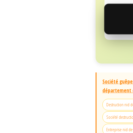
Société guêpes
département d
Destruction nid de
Société destructio
Entreprise nid de