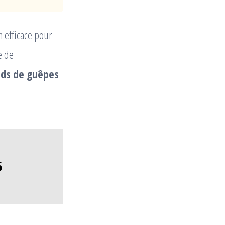
n efficace pour
e de
nids de guêpes
5