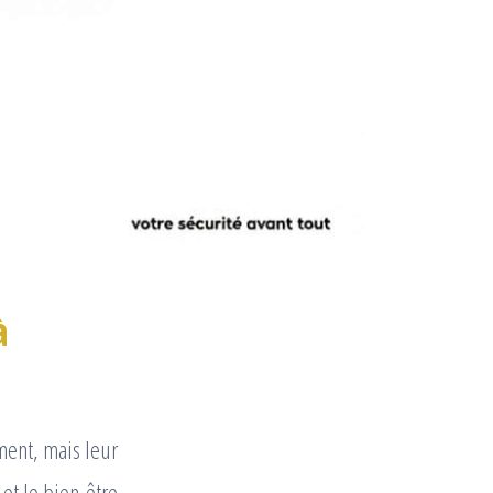
à
ment, mais leur
et le bien-être