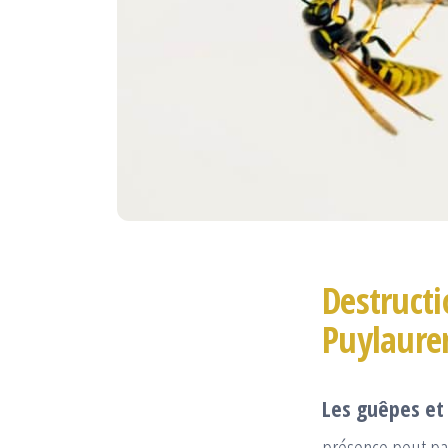
Destructi
Puylaure
Les guêpes et 
présence peut par