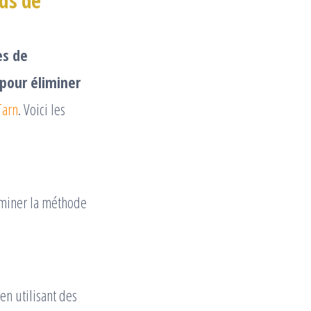
ids de
es de
 pour éliminer
Tarn
. Voici les
rminer la méthode
en utilisant des