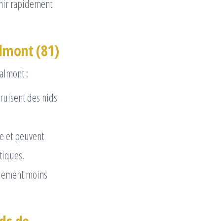
venir rapidement
almont (81)
almont :
ruisent des nids
ce et peuvent
tiques.
alement moins