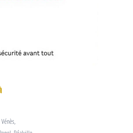
à
, Vénès,
onel, Réalville,