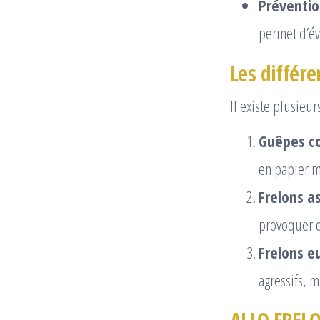
Préventio
permet d’év
Les différ
Il existe plusieu
Guêpes c
en papier mâ
Frelons as
provoquer d
Frelons e
agressifs, 