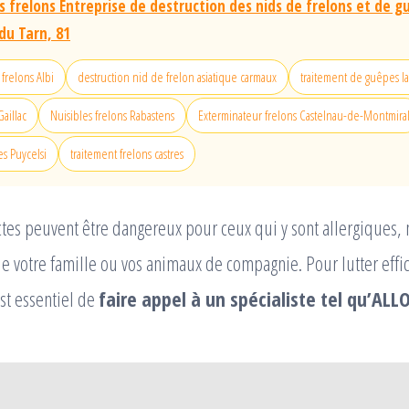
 frelons Entreprise de destruction des nids de frelons et de g
u Tarn, 81
frelons Albi
destruction nid de frelon asiatique carmaux
traitement de guêpes l
Gaillac
Nuisibles frelons Rabastens
Exterminateur frelons Castelnau-de-Montmira
s Puycelsi
traitement frelons castres
ectes peuvent être dangereux pour ceux qui y sont allergiques
de votre famille ou vos animaux de compagnie. Pour lutter eff
est essentiel de
faire appel à un spécialiste tel qu’AL