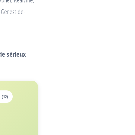
t-Genest-de-
de sérieux
 (12)