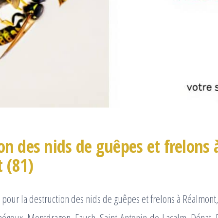
on des nids de guêpes et frelons 
 (81)
pour la destruction des nids de guêpes et frelons à Réalmont
égoux, Montdragon, Fauch, Saint-Antonin-de-Lacalm, Dénat, R