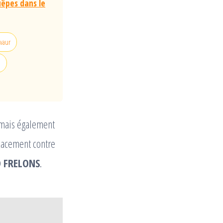
uêpes dans le
avaur
l
, mais également
icacement contre
LO FRELONS
.