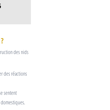
5
 ?
truction des nids
r des réactions
se sentent
x domestiques.