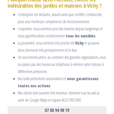
indésirables des jardins et maisons à Vichy ?
L’entreprise est déclarée, assurés ainsi que certifiés Certibiocide
pour une meilleure compétence de fonctionnement.
L’expertise: nous sommes pros des insectes depuis longtemps et
nous appréhendons excellemment
tous les nuisibles
.
La proximité: nous sommes très proche de
Vichy
et pouvons
donc intervenir très promptement s’il le faut.
Un seul interlocuteur: au contraire des grandes organisations, vous
ne passez pas des heures au téléphone à réitérer votre histoire à
différentes personnes.
Nos tarifs présentent raisonnables et
nous garantissons
toutes nos actions
.
Nos clients sont souvent très heureux: observez tous les avis la
carte de Google Maps en tapant ALLO FRELONS.
07 80 94 98 19