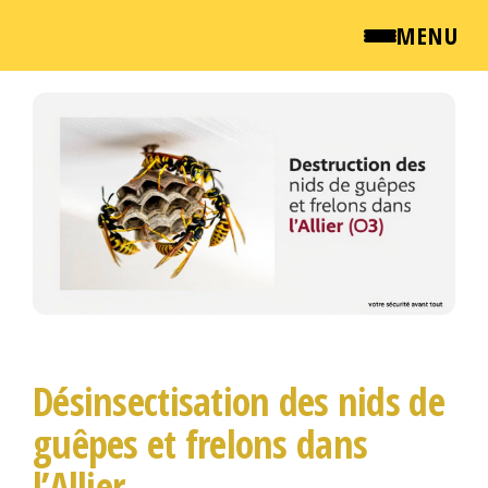
MENU
Passer
QUI SOMMES NOUS ?
ce
contenu
NEWSROOM
TARIFS
ENGLISH
CONTACT
Désinsectisation des nids de
guêpes et frelons dans
l’Allier