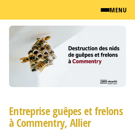
MENU
Passer
QUI SOMMES NOUS ?
ce
contenu
NEWSROOM
TARIFS
ENGLISH
CONTACT
Entreprise guêpes et frelons
à Commentry, Allier