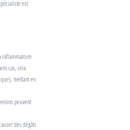
pécialiste est
n inflammatoire
ins cas, cela
ique), mettant en
 frelons peuvent
 causer des dégâts