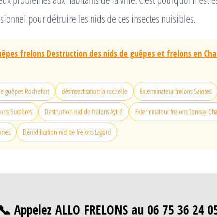
sionnel pour détruire les nids de ces insectes nuisibles.
uêpes frelons Destruction des nids de guêpes et frelons en Ch
e guêpes Rochefort
désinsectisation la rochelle
Exterminateur frelons Saintes
lons Surgères
Destruction nid de frelons Aytré
Exterminateur frelons Tonnay-Ch
nnes
Dénidification nid de frelons Lagord
📞 Appelez ALLO FRELONS au 06 75 36 24 0