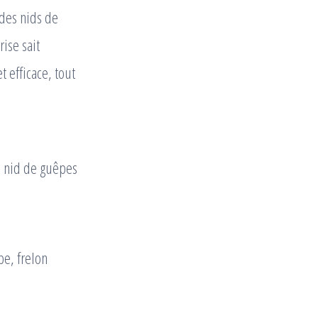
 des nids de
ise sait
 efficace, tout
n nid de guêpes
pe, frelon