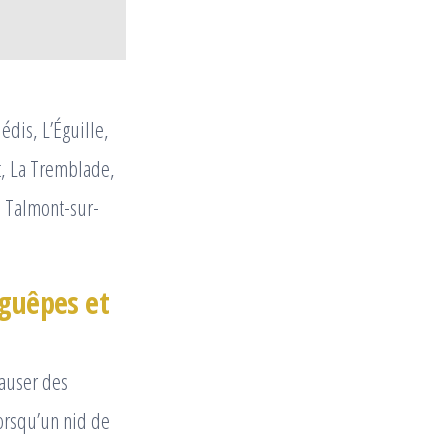
édis, L’Éguille,
t, La Tremblade,
, Talmont-sur-
 guêpes et
causer des
orsqu’un nid de