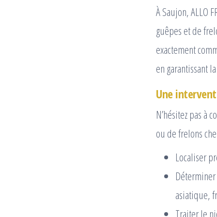
À Saujon, ALLO FR
guêpes et de frel
exactement comme
en garantissant l
Une interventi
N’hésitez pas à 
ou de frelons che
Localiser pr
Déterminer l
asiatique, 
Traiter le n