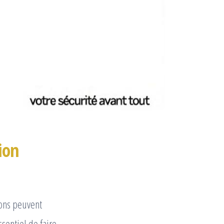
ion
lons peuvent
sentiel de faire