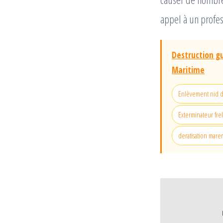
appel à un profes
Destruction g
Maritime
Enlèvement nid d
Exterminateur fre
deratisation mare