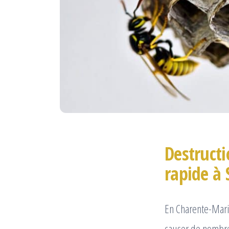
Destructi
rapide à
En Charente-Marit
causer de nombreu