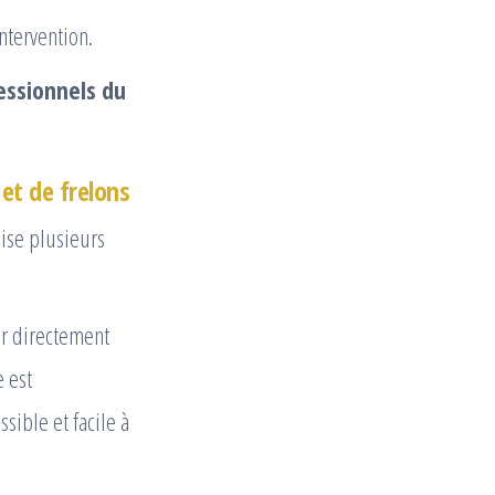
ntervention.
essionnels du
et de frelons
ise plusieurs
er directement
e est
ible et facile à