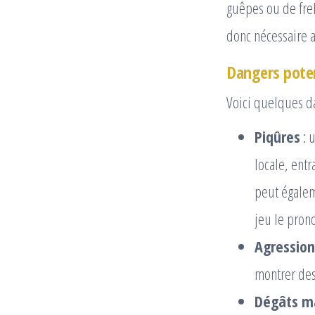
guêpes ou de frelo
donc nécessaire af
Dangers poten
Voici quelques da
Piqûres
: 
locale, entr
peut égalem
jeu le pronos
Agression
montrer des
Dégâts ma