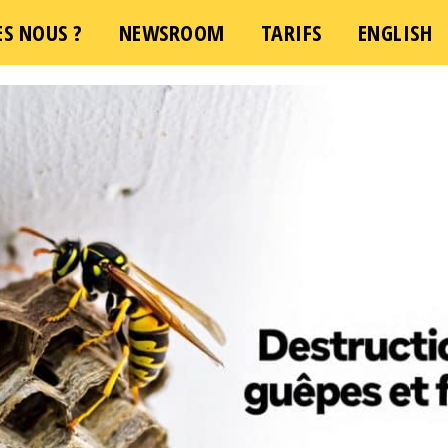
S NOUS ?
e demande d'intervention – Une question ?
NEWSROOM
TARIFS
ENGLISH
Cliquez 