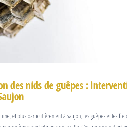
on des nids de guêpes : intervent
 Saujon
ime, et plus particulièrement à Saujon, les guêpes et les fre
x problèmes aux habitants de la ville. C’est pourquoi il est es