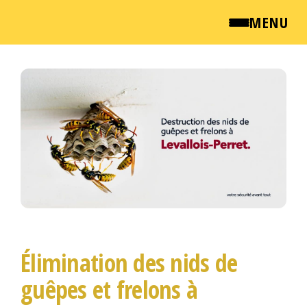
MENU
Passer
QUI SOMMES NOUS ?
ce
NEWSROOM
contenu
TARIFS
ENGLISH
CONTACT
Élimination des nids de
guêpes et frelons à