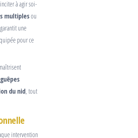
citer à agir soi-
s multiples
ou
garantit une
équipée pour ce
aîtrisent
guêpes
ion du nid
, tout
onnelle
haque intervention