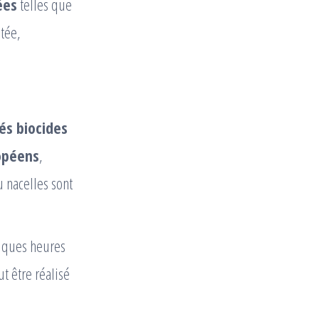
ées
telles que
itée,
iés biocides
ropéens
,
u nacelles sont
elques heures
t être réalisé