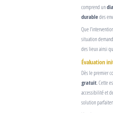
comprend un
di
durable
des envi
Que l’interventio
situation deman
des lieux ainsi q
Évaluation ini
Dès le premier c
gratuit
. Cette 
accessibilité et d
solution parfaite