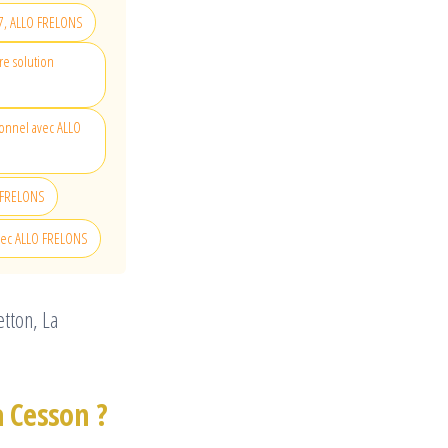
77, ALLO FRELONS
re solution
sionnel avec ALLO
O FRELONS
avec ALLO FRELONS
tton, La
à Cesson ?