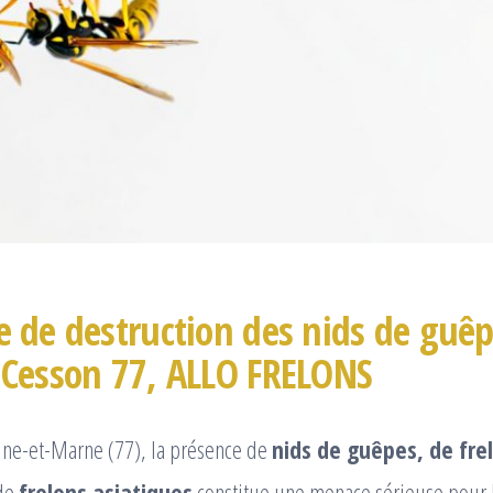
e de destruction des nids de guêp
à Cesson 77, ALLO FRELONS
eine-et-Marne (77), la présence de
nids de guêpes, de fre
de
frelons asiatiques
constitue une menace sérieuse pour la