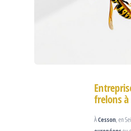
Entrepris
frelons 
À
Cesson
, en S
européens
ou 