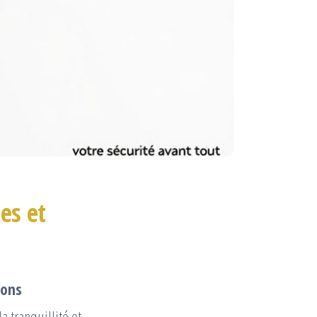
es et
lons
 tranquillité et