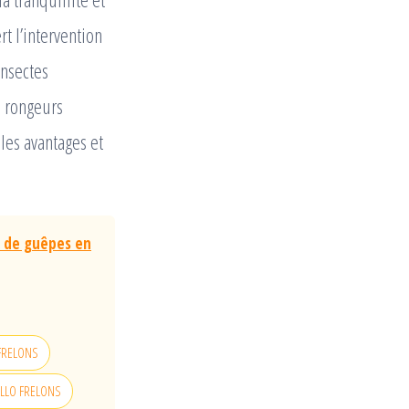
t l’intervention
insectes
 rongeurs
 les avantages et
t de guêpes en
O FRELONS
 ALLO FRELONS