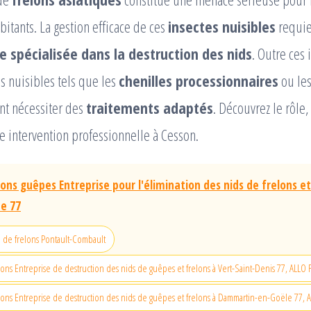
bitants. La gestion efficace de ces
insectes nuisibles
requier
e spécialisée dans la destruction des nids
. Outre ces 
s nuisibles tels que les
chenilles processionnaires
ou les
t nécessiter des
traitements adaptés
. Découvrez le rôle,
 intervention professionnelle à Cesson.
lons guêpes Entreprise pour l'élimination des nids de frelons e
e 77
d de frelons Pontault-Combault
lons Entreprise de destruction des nids de guêpes et frelons à Vert-Saint-Denis 77, ALL
lons Entreprise de destruction des nids de guêpes et frelons à Dammartin-en-Goële 77,