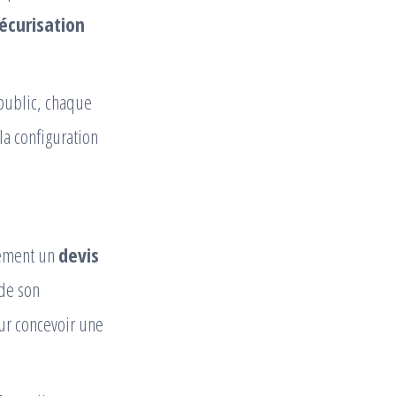
écurisation
 public, chaque
a configuration
ement un
devis
 de son
our concevoir une