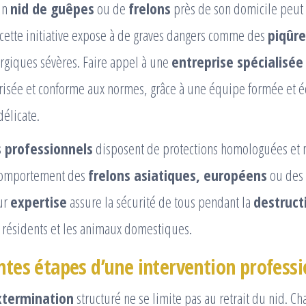
un
nid de guêpes
ou de
frelons
près de son domicile peut in
cette initiative expose à de graves dangers comme des
piqûre
ergiques sévères. Faire appel à une
entreprise spécialisée
urisée et conforme aux normes, grâce à une équipe formée et 
délicate.
s professionnels
disposent de protections homologuées et m
 comportement des
frelons asiatiques, européens
ou des
ur
expertise
assure la sécurité de tous pendant la
destruct
 résidents et les animaux domestiques.
entes étapes d’une intervention professi
xtermination
structuré ne se limite pas au retrait du nid. C