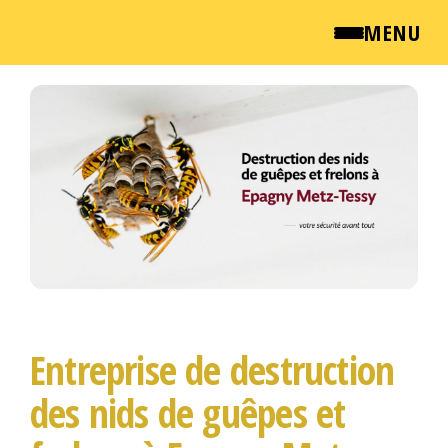
MENU
Passer
QUI SOMMES NOUS ?
ce
contenu
NEWSROOM
TARIFS
ENGLISH
CONTACT
Entreprise de destruction
des nids de guêpes et