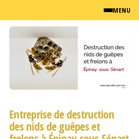
MENU
Passer
QUI SOMMES NOUS ?
ce
contenu
NEWSROOM
TARIFS
ENGLISH
CONTACT
Entreprise de destruction
des nids de guêpes et
frelons à Épinay-sous-Sénart