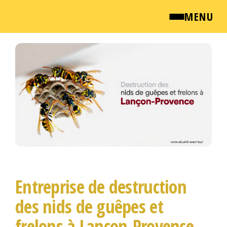
MENU
Passer
QUI SOMMES NOUS ?
ce
contenu
NEWSROOM
TARIFS
ENGLISH
CONTACT
Entreprise de destruction
des nids de guêpes et
frelons à Lançon-Provence