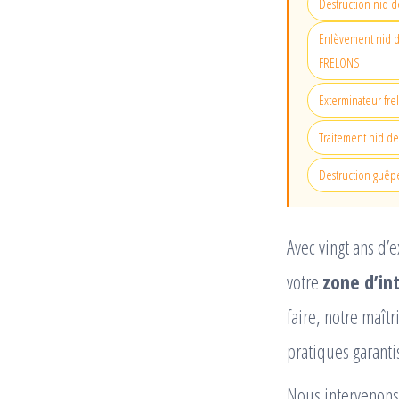
Destruction nid d
Enlèvement nid de
FRELONS
Exterminateur fre
Traitement nid de
Destruction guêpe
Avec vingt ans d
votre
zone d’in
faire, notre maît
pratiques garantis
Nous intervenons 