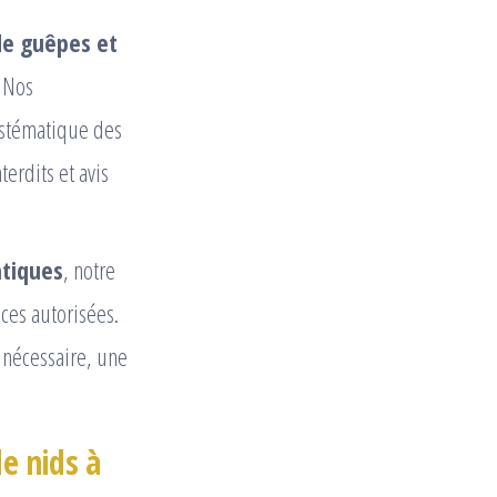
de guêpes et
. Nos
ystématique des
erdits et avis
atiques
, notre
ces autorisées.
i nécessaire, une
de nids à