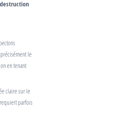
destruction
pectons
r précisément le
ion en tenant
ée claire sur le
requiert parfois