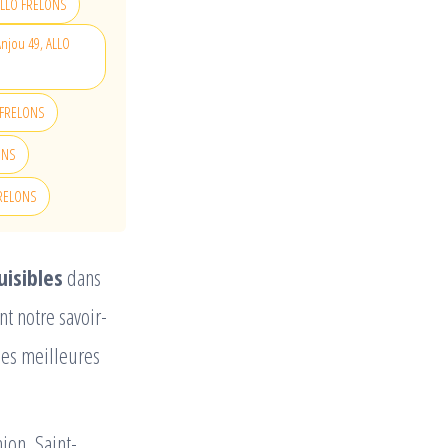
 ALLO FRELONS
Anjou 49, ALLO
O FRELONS
LONS
 FRELONS
uisibles
dans
t notre savoir-
des meilleures
ion, Saint-