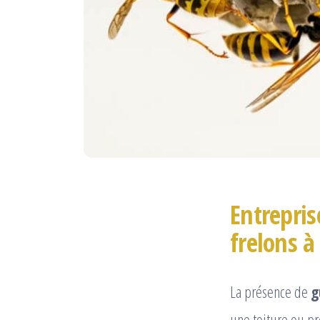
Entrepris
frelons à
La présence de
g
une toiture ou pr