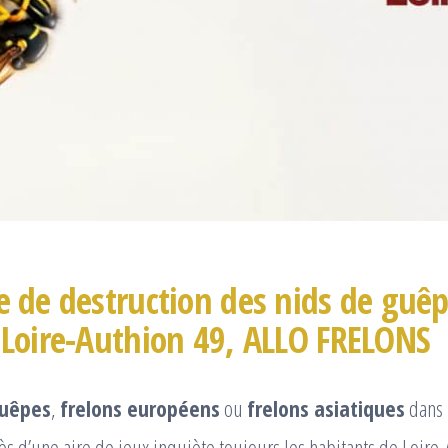
e de destruction des nids de guêp
 Loire-Authion 49, ALLO FRELONS
uêpes
,
frelons européens
ou
frelons asiatiques
dans 
ès d’une aire de jeux inquiète toujours les habitants de Loire