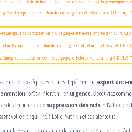
e frelons Entreprise de destruction des nids de guêpes et frelons à Baugé-en-Anjou 49,
 guêpes Entreprise de destruction des nids de guêpes et frelons à Saint-Barthélemy-d'
lons Entreprise de destruction des nids de guêpes et frelons à Ombrée d'Anjou 49, ALL
 frelons Entreprise de destruction des nids de guêpes et frelons à Trélazé 49, ALLO FRE
s Entreprise de destruction des nids de guêpes et frelons à Montreuil-Juigné 49, ALLO
’expérience, nos équipes locales dépêchent un
expert anti-n
tervention
, prêt à intervenir en
urgence
. Découvrez commen
rise des techniques de
suppression des nids
et l’adoption 
sent votre tranquillité à Loire-Authion et ses alentours.
pour la destruction des nids de guêpes et frelons à Loire-Auth