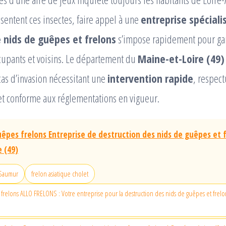
entent ces insectes, faire appel à une
entreprise spéciali
 nids de guêpes et frelons
s’impose rapidement pour gar
upants et voisins. Le département du
Maine-et-Loire (49)
as d’invasion nécessitant une
intervention rapide
, respec
et conforme aux réglementations en vigueur.
êpes frelons Entreprise de destruction des nids de guêpes et f
 (49)
 Saumur
frelon asiatique cholet
 frelons ALLO FRELONS : Votre entreprise pour la destruction des nids de guêpes et frelo