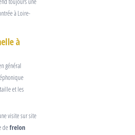
nd toujours une
ontrée à Loire-
elle à
 en général
éléphonique
 taille et les
ne visite sur site
pe de
frelon