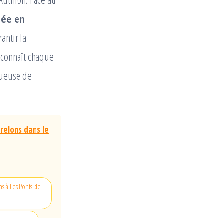
sée en
antir la
connaît chaque
tueuse de
relons dans le
ns à Les Ponts-de-