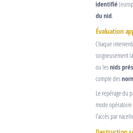
identifié
(europé
du nid
.
Évaluation ap
Chaque interven
soigneusement la 
ou les
nids pré
compte des
norm
Le repérage du p
mode opératoire à
l’accès par nacel
Destruction s