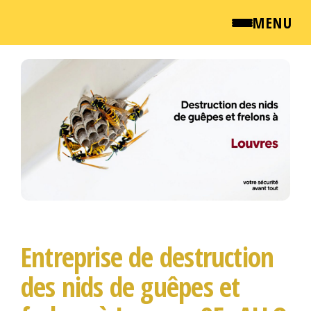
MENU
Passer
QUI SOMMES NOUS ?
ce
contenu
NEWSROOM
TARIFS
ENGLISH
CONTACT
Entreprise de destruction
des nids de guêpes et