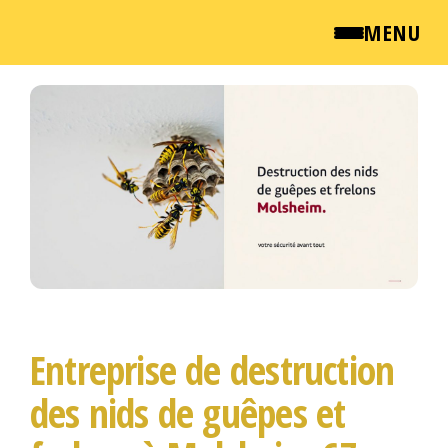
MENU
Passer
QUI SOMMES NOUS ?
ce
contenu
NEWSROOM
TARIFS
ENGLISH
CONTACT
Entreprise de destruction
des nids de guêpes et