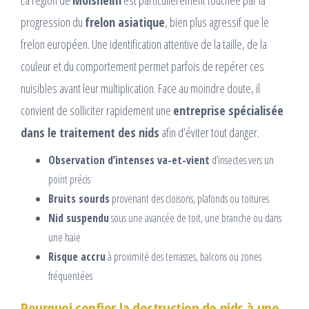
La région de
Molsheim
est particulièrement touchée par la
progression du
frelon asiatique
, bien plus agressif que le
frelon européen. Une identification attentive de la taille, de la
couleur et du comportement permet parfois de repérer ces
nuisibles avant leur multiplication. Face au moindre doute, il
convient de solliciter rapidement une
entreprise spécialisée
dans le traitement des nids
afin d’éviter tout danger.
Observation d’intenses va-et-vient
d’insectes vers un
point précis
Bruits sourds
provenant des cloisons, plafonds ou toitures
Nid suspendu
sous une avancée de toit, une branche ou dans
une haie
Risque accru
à proximité des terrasses, balcons ou zones
fréquentées
Pourquoi confier la destruction de nids à une