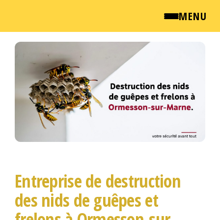
MENU
Passer
QUI SOMMES NOUS ?
ce
contenu
NEWSROOM
TARIFS
ENGLISH
CONTACT
Entreprise de destruction
des nids de guêpes et
frelons à Ormesson-sur-