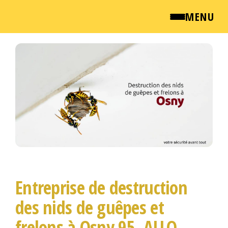
MENU
Passer
QUI SOMMES NOUS ?
ce
contenu
NEWSROOM
TARIFS
ENGLISH
CONTACT
Entreprise de destruction
des nids de guêpes et
frelons à Osny 95, ALLO