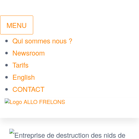
MENU
Qui sommes nous ?
Newsroom
Tarifs
English
CONTACT
ALLO
Votre
Passer
technicien
FRELONS
local de
ce
confiance
contenu