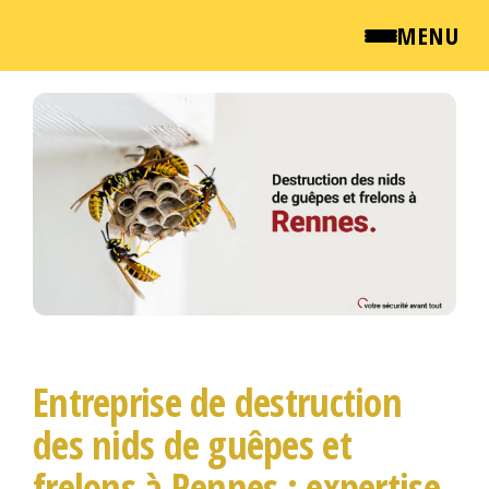
MENU
Passer
QUI SOMMES NOUS ?
ce
contenu
NEWSROOM
TARIFS
ENGLISH
CONTACT
Entreprise de destruction
des nids de guêpes et
frelons à Rennes : expertise