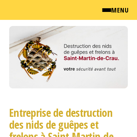
MENU
Passer
QUI SOMMES NOUS ?
ce
contenu
NEWSROOM
TARIFS
ENGLISH
CONTACT
Entreprise de destruction
des nids de guêpes et
frelons à Saint-Martin-de-