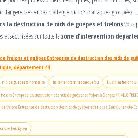
r dangereuses en cas d’allergie ou lors d’attaques groupées.
ns la destruction de nids de guêpes et frelons
vous 
s et sécurisées sur toute la
zone d’intervention départ
 de frelons et guêpes Entreprise de destruction des nids de gu
ntique, département 44
nid de guepes saint-nazaire
traitement termites carquefou
Nuisibles frelons La
 frelons Entreprise de destruction des nids de guêpes et frelons à Donges 44, ALLO FRE
d de frelons Entreprise de destruction des nids de guêpes et frelons à Saint-Julien-de-Co
lons Le Pouliguen