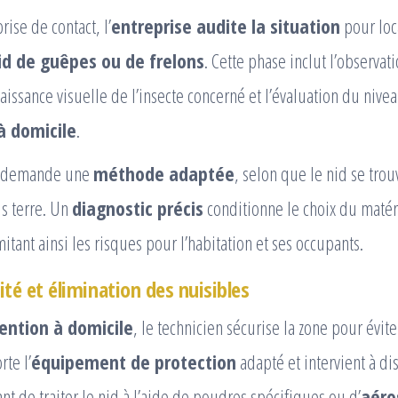
ise de contact, l’
entreprise audite la situation
pour loc
id de guêpes ou de frelons
. Cette phase inclut l’observat
naissance visuelle de l’insecte concerné et l’évaluation du niv
à domicile
.
n demande une
méthode adaptée
, selon que le nid se trou
s terre. Un
diagnostic précis
conditionne le choix du matérie
mitant ainsi les risques pour l’habitation et ses occupants.
ité et élimination des nuisibles
ention à domicile
, le technicien sécurise la zone pour évite
rte l’
équipement de protection
adapté et intervient à di
nt de traiter le nid à l’aide de poudres spécifiques ou d’
aéro