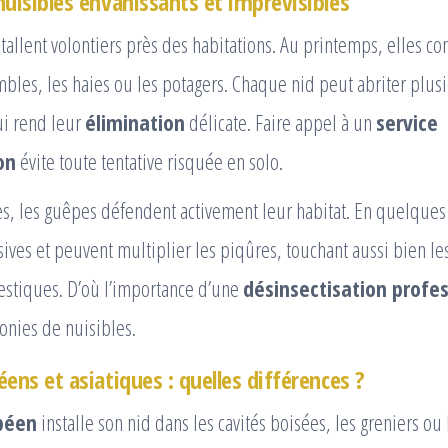
nuisibles envahissants et imprévisibles
stallent volontiers près des habitations. Au printemps, elles co
bles, les haies ou les potagers. Chaque nid peut abriter plusi
ui rend leur
élimination
délicate. Faire appel à un
service
on
évite toute tentative risquée en solo.
s, les guêpes défendent activement leur habitat. En quelques
ives et peuvent multiplier les piqûres, touchant aussi bien l
stiques. D’où l’importance d’une
désinsectisation profes
onies de nuisibles.
ens et asiatiques : quelles différences ?
péen
installe son nid dans les cavités boisées, les greniers ou 