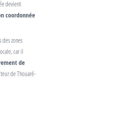
ée devient
on coordonnée
ns des zones
cale, car il
vement de
cteur de Thouaré-