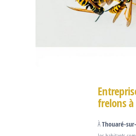
Entrepris
frelons à
À
Thouaré-sur-
les habitants com