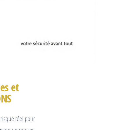
es et
ONS
risque réel pour
sont douloureuses