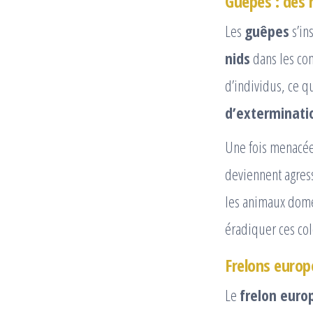
Guêpes : des 
Les
guêpes
s’in
nids
dans les com
d’individus, ce q
d’exterminati
Une fois menacée
deviennent agress
les animaux dome
éradiquer ces col
Frelons europé
Le
frelon euro