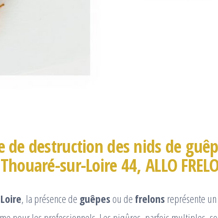
e de destruction des nids de guêp
 Thouaré-sur-Loire 44, ALLO FREL
Loire
, la présence de
guêpes
ou de
frelons
représente un 
me pour les professionnels. Les piqûres, parfois multiples, 