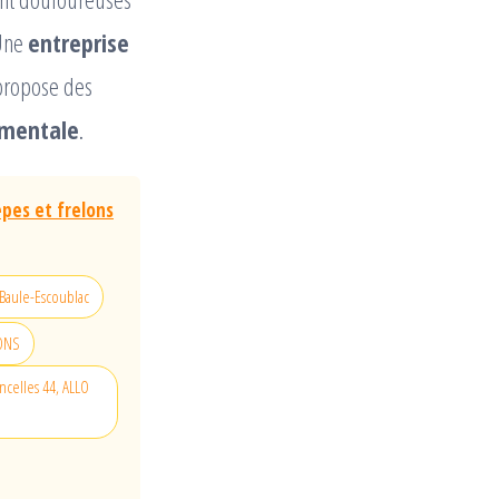
 Une
entreprise
propose des
ementale
.
êpes et frelons
 Baule-Escoublac
LONS
ncelles 44, ALLO