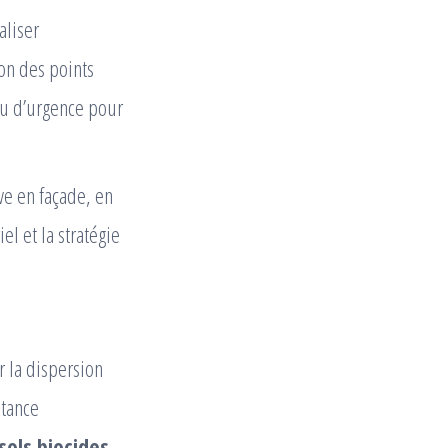
aliser
ion des points
eau d’urgence pour
ve en façade, en
l et la stratégie
r la dispersion
stance
sols biocides