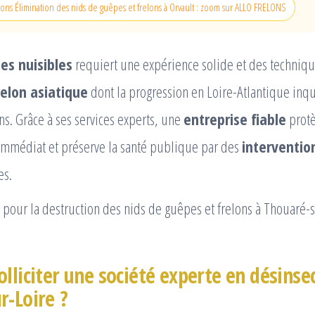
lons Élimination des nids de guêpes et frelons à Orvault : zoom sur ALLO FRELONS
es nuisibles
requiert une expérience solide et des techniq
relon asiatique
dont la progression en Loire-Atlantique inq
s. Grâce à ses services experts, une
entreprise fiable
prot
immédiat et préserve la santé publique par des
interventio
es.
pour la destruction des nids de guêpes et frelons à Thouaré-s
lliciter une société experte en désinsec
r-Loire ?