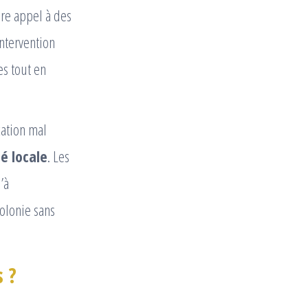
ire appel à des
intervention
es tout en
cation mal
té locale
. Les
’à
colonie sans
s ?