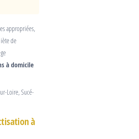
ues appropriées,
uiète de
ège
ns à domicile
ur-Loire, Sucé-
tisation à