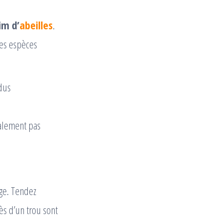
im d’
abeilles
.
tes espèces
idus
ralement pas
age. Tendez
ès d’un trou sont