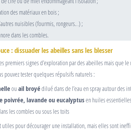
 de cire ou de miel endommageant l’isolation ;
ation des matériaux en bois ;
d’autres nuisibles (fourmis, rongeurs…) ;
nore dans les combles.
ce : dissuader les abeilles sans les blesser
les premiers signes d’exploration par des abeilles mais que le 
us pouvez tester quelques répulsifs naturels :
nelle
ou
ail broyé
dilué dans de l’eau en spray autour des int
 poivrée, lavande ou eucalyptus
en huiles essentielle
ans les combles ou sous les toits
 utiles pour décourager une installation, mais elles sont ineffi