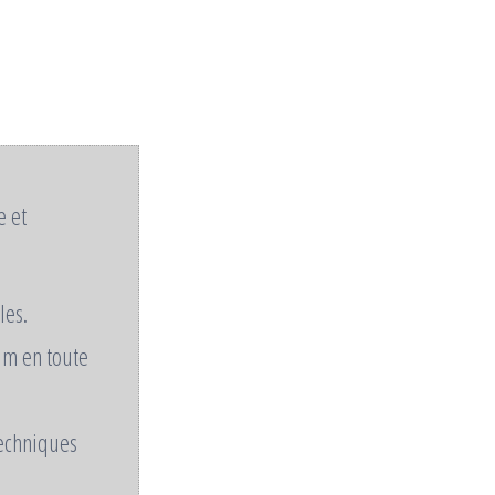
e et
les.
im en toute
techniques