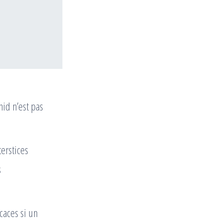
nid n’est pas
erstices
s
caces si un