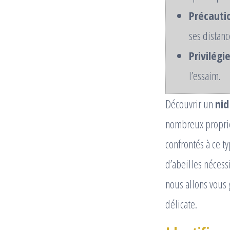
Précauti
ses distanc
Privilégi
l’essaim.
Découvrir un
nid
nombreux proprié
confrontés à ce t
d’abeilles nécess
nous allons vous 
délicate.