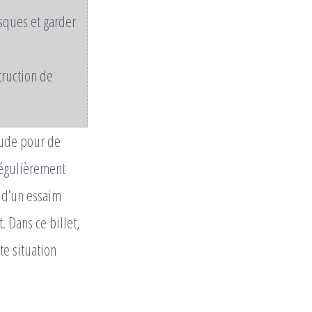
sques et garder
truction de
tude pour de
régulièrement
n d’un essaim
 Dans ce billet,
te situation