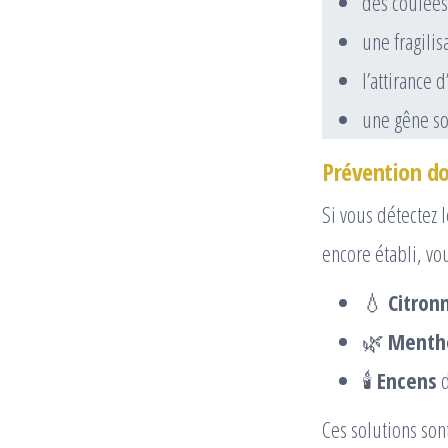
des coulées
une fragilis
l’attirance 
une gêne so
Prévention dou
Si vous détectez 
encore établi, vo
💧
Citron
🌿
Menthe
🕯️
Encens
d
Ces solutions sont