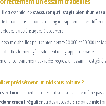
 correctement un essaim d’abeilles
 il est essentiel de
s’assurer qu’il s’agit bien d’un essa
de terrain nous a appris à distinguer rapidement les différen
 quelques caractéristiques à observer :
un essaim d’abeilles peut contenir entre 20 000 et 30 000 indiv
les abeilles forment généralement une grappe compacte
ment : contrairement aux idées reçues, un essaim n’est géné
iser précisément un nid sous toiture ?
ers-retours
d’abeilles : elles utilisent souvent le même pass
rdonnement régulier
ou des traces de
cire
ou de
miel
pr