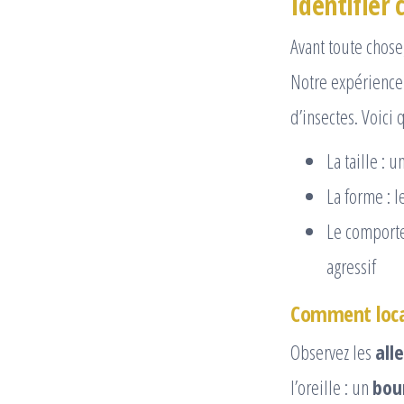
Identifier
Avant toute chose,
Notre expérience 
d’insectes. Voici
La taille : 
La forme : 
Le comporte
agressif
Comment local
Observez les
all
l’oreille : un
bou