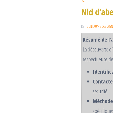
Nid d’abe
Par
GUILLAUME CASTAGN
Résumé de l’a
La découverte d’u
respectueuse de l
Identific
Contacte
sécurité.
Méthodes
spécifique