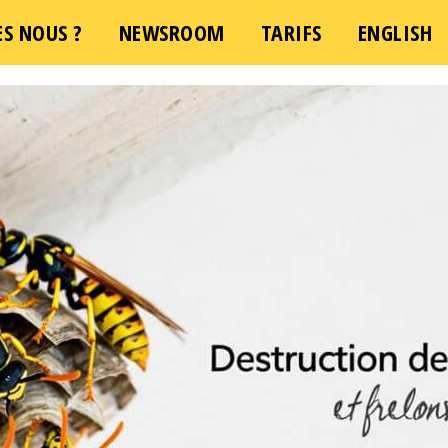
S NOUS ?
e demande d'intervention – Une question ?
NEWSROOM
TARIFS
ENGLISH
Cliquez 