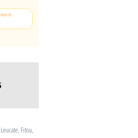
rtise et
5
 Leucate, Fitou,