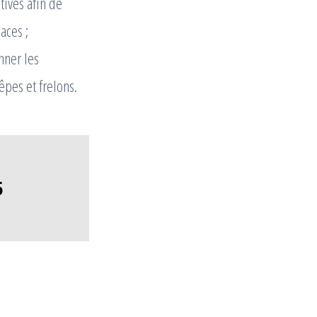
tives afin de
aces ;
nner les
pes et frelons.
5