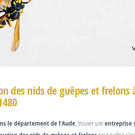
on des nids de guêpes et frelons 
1480
ns le département de l’Aude
, trouver une
entreprise 
ruction des nids de guêpes et frelons
peut parfois s’av