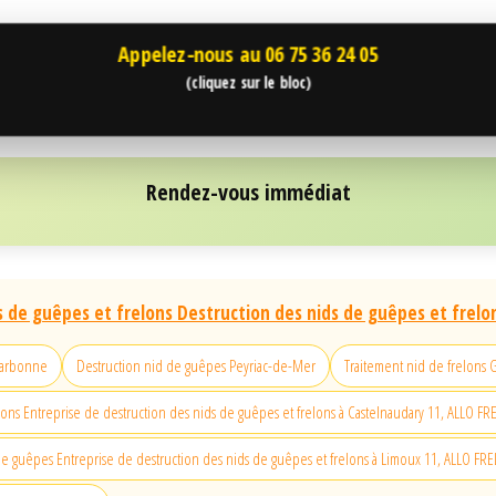
Appelez-nous au
06 75 36 24 05
(cliquez sur le bloc)
Rendez-vous immédiat
s de guêpes et frelons Destruction des nids de guêpes et frelo
 narbonne
Destruction nid de guêpes Peyriac-de-Mer
Traitement nid de frelons 
lons Entreprise de destruction des nids de guêpes et frelons à Castelnaudary 11, ALLO F
e guêpes Entreprise de destruction des nids de guêpes et frelons à Limoux 11, ALLO FR