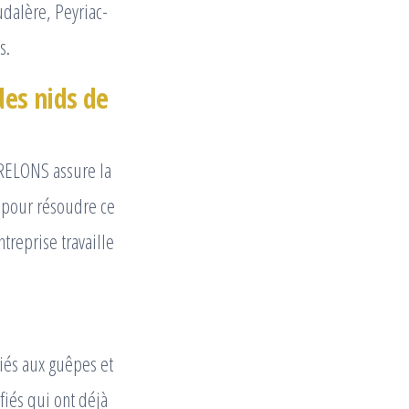
udalère, Peyriac-
s.
des nids de
FRELONS assure la
 pour résoudre ce
ntreprise travaille
liés aux guêpes et
fiés qui ont déjà