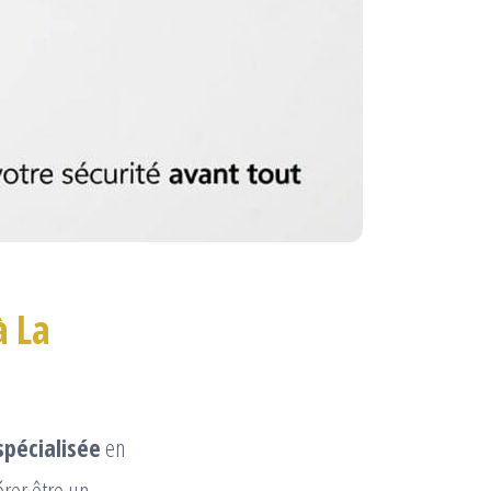
à La
spécialisée
en
érer être un