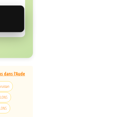
ns dans l'Aude
Gruissan
RELONS
ELONS