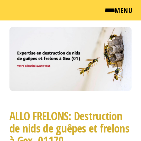
MENU
Passer
QUI SOMMES NOUS ?
ce
contenu
NEWSROOM
TARIFS
ENGLISH
CONTACT
ALLO FRELONS: Destruction
de nids de guêpes et frelons
à Gex, 01170