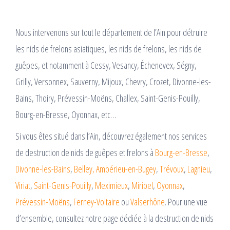
Nous intervenons sur tout le département de l’Ain pour détruire
les nids de frelons asiatiques, les nids de frelons, les nids de
guêpes, et notamment à Cessy, Vesancy, Échenevex, Ségny,
Grilly, Versonnex, Sauverny, Mijoux, Chevry, Crozet, Divonne-les-
Bains, Thoiry, Prévessin-Moëns, Challex, Saint-Genis-Pouilly,
Bourg-en-Bresse, Oyonnax, etc…
Si vous êtes situé dans l’Ain, découvrez également nos services
de destruction de nids de guêpes et frelons à
Bourg-en-Bresse
,
Divonne-les-Bains
,
Belley,
Ambérieu-en-Bugey
,
Trévoux
,
Lagnieu
,
Viriat
,
Saint-Genis-Pouilly
,
Meximieux
,
Miribel
,
Oyonnax
,
Prévessin-Moëns
,
Ferney-Voltaire
ou
Valserhône
. Pour une vue
d’ensemble, consultez notre page dédiée à la destruction de nids