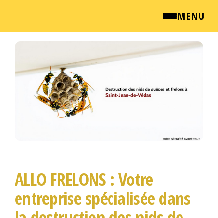
MENU
Passer
QUI SOMMES NOUS ?
ce
contenu
NEWSROOM
TARIFS
ENGLISH
CONTACT
ALLO FRELONS : Votre
entreprise spécialisée dans
la destruction des nids de