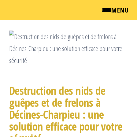
MENU
Passer
QUI SOMMES NOUS ?
ce
NEWSROOM
contenu
TARIFS
ENGLISH
Destruction des nids de
guêpes et de frelons à
CONTACT
Décines-Charpieu : une
solution efficace pour votre