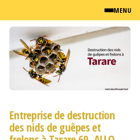
MENU
Passer
QUI SOMMES NOUS ?
ce
contenu
NEWSROOM
TARIFS
ENGLISH
CONTACT
Entreprise de destruction
des nids de guêpes et
frelons à Tarare 69, ALLO