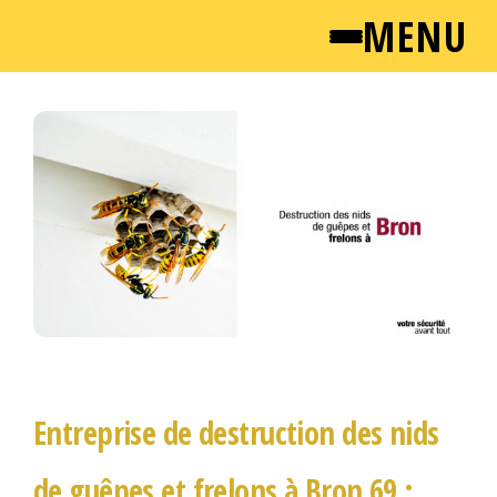
MENU
Passer
QUI SOMMES NOUS ?
ce
contenu
NEWSROOM
TARIFS
Entreprise de destruction des nids
ENGLISH
de guêpes et frelons à Bron 69 :