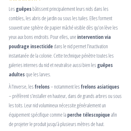
Les
guêpes
bâtissent principalement leurs nids dans les
combles, les abris de jardin ou sous les tuiles. Elles forment
souvent une sphère de papier mâché visible dès qu’on lève les
yeux aux bons endroits. Pour elles, une
intervention via
poudrage insecticide
dans le nid permet l’inactivation
instantanée de la colonie. Cette technique pénètre toutes les
galeries internes du nid et neutralise aussi bien les
guêpes
adultes
que les larves.
À l’inverse, les
frelons
– notamment les
frelons asiatiques
– préfèrent s’installer en hauteur, dans de grands arbres ou sous
les toits. Leur nid volumineux nécessite généralement un
équipement spécifique comme la
perche télescopique
afin
de projeter le produit jusqu’à plusieurs mètres de haut.