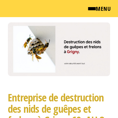
MENU
Passer
QUI SOMMES NOUS ?
ce
contenu
NEWSROOM
TARIFS
ENGLISH
CONTACT
Entreprise de destruction
des nids de guêpes et