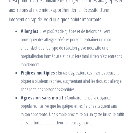
Il est primordial de connaître les dangers associés aux guêpes et
aux frelons afin de mieux appréhender la nécessité d’une
intervention rapide. Voici quelques points importants :
Allergies :
Les piqûres de guêpes et de frelons peuvent
provoquer des allergies sévères pouvant entraîner un choc
anaphylactique. Ce type de réaction grave nécessite une
hospitalisation immédiate et peut être fatal si rien n’est entrepris
rapidement.
Piqûres multiples :
En cas d’agression, ces insectes peuvent
piquer à plusieurs reprises, augmentant ainsi les risques d’allergie
chez certaines personnes sensibles.
Agression sans motif :
Contrairement à la croyance
populaire, il arrive que les guêpes et les frelons attaquent sans
raison apparente. Une simple proximité ou un geste brusque suffit
à les perturber et à déclencher leur agressivité.