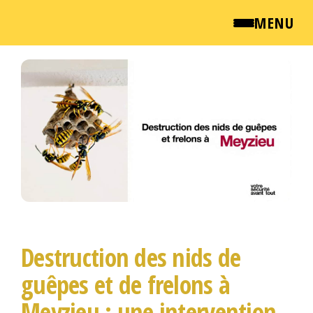
MENU
Passer
QUI SOMMES NOUS ?
ce
contenu
NEWSROOM
TARIFS
ENGLISH
CONTACT
Destruction des nids de
guêpes et de frelons à
Meyzieu : une intervention